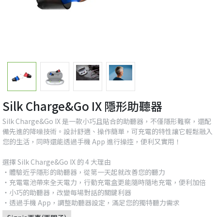
Silk Charge&Go IX 隱形助聽器
Silk Charge&Go IX 是一款小巧且貼合的助聽器，不僅隱形難察，還配
備先進的降噪技術。設計舒適、操作簡單，可充電的特性讓它輕鬆融入
您的生活，同時還能透過手機 App 進行操控，便利又實用！
選擇 Silk Charge&Go IX 的 4 大理由
・體驗近乎隱形的助聽器，從第一天起就改善您的聽力
・充電電池帶來全天電力，行動充電盒更能隨時隨地充電，便利加倍
・小巧的助聽器，改變每場對話的關鍵利器
・透過手機 App，調整助聽器設定，滿足您的獨特聽力需求