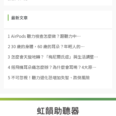
最新文章
1
AirPods 聽力檢查怎麼做？跟聽力中⋯
2
30 歲的身體，60 歲的耳朵？年輕人的⋯
3
怎麼會天旋地轉？「梅尼爾氏症」與生活調整⋯
4
搭飛機耳朵痛怎麼辦？為什麼會耳鳴？4大原⋯
5
不可忽視！聽力退化恐增加失智、跌倒風險