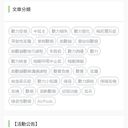
文章分類
聽力受損
中耳炎
聽力損失
聽力退化
梅尼爾氏症
突發性耳聾
單側聽損
助聽器
嬰幼兒聽損
助聽器聽技巧課程
失智症
聽力困擾
聽力
聽力檢查
睡眠呼吸中止症
睡眠障礙
助聽器聽與溝通課程
聽覺負擔
聽覺
耳聾
帕金森氏症
聽力小知識
噪音
聽力篩檢
降噪耳機
耳機
聽損
高齡聽損
認知功能
耳朵
噪音性聽損
AirPods
【活動公告】